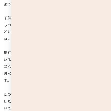
ようになりました。
子供は、風邪をひくことにより自己免疫をつけ丈夫になる
ものですが、親心としては、なるべく重い風邪や感染症な
どには掛からず、健やかに育ってほしいと願うものですよ
ね。
現在、子供のマスク着用については意見が分かれ、通って
いる幼稚園や保育園、小学校などそれぞれの機関で対応も
異なり、子供にマスクは必要なのか、どのようなマスクを
選べばいいのかと気になっている親御さんも多いと思いま
す。
この記事では、マスクの効果や子供に使用させる時に注意
したいポイントに触れながら、マスクの上手な選び方につ
いてご紹介していきます。