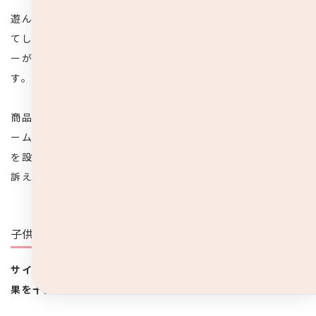
遊んでいる間に、ワイヤーや樹脂が飛び出して顔に刺さっ
てしまうなどの思わぬ事故を防ぐ点からも、ノーズワイヤ
ーがなくても顔にフィットしやすい立体マスクは安心で
す。
商品によっては、口周りに空間ができるよう立体部分がド
ーム型になっていたり、呼吸がしやすいように通気ルート
を設けた優しい作りの商品も販売しているので、不快感を
訴える子供にはとてもおすすめです。
子供の顔に合うサイズ感
サイズが合っていないと隙間ができてしまい、マスクの効
果を十分に得ることができません。