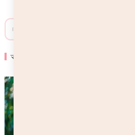
目次
[
表示
]
マスクの目的と適切な使い方