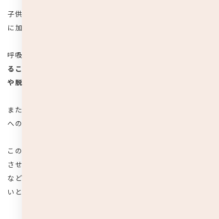
子供は身体が小さく地面からの照り返しを受けやすいこと
に加え、
平熱が大人よりも高いです。
呼吸が
体温調節の役割を果たしていますが、
マスクをつけ
ることで身体に熱がこもり体温が上がってしまい、熱中症
や脱水症状のリスクが高くなる可能性があります。
また、
胸郭が未発達のため、マスクを着用することで呼吸
への負担が増し、体力を消耗しやすい傾向にあります。
このことから、子供の場合は感染症予防のために常時使用
させるのではなく、咳やくしゃみなどの症状が出ている時
など必要性がある場合に、マスクを上手く活用するのが良
いとされています。