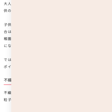
大人とは違い身体のつくりがまだ未熟な子供は、年齢や子
供の成長に合わせたマスクの利用が大切です。
子供の場合、安全面への配慮から、特別な必要性がない場
合は無理につけさせる必要はありませんが、通っている幼
稚園や保育園、小学校などの方針や花粉症対策など、必要
になる場面も多々あります。
では、どのようなマスクを選ぶのが最適かについて、3つの
ポイントをここからご紹介していきます。
不織布使い捨てマスク
不織布は繊維を絡み合わせてシート状に作られたもので、
粒子捕集性や通気性に優れていま
す。