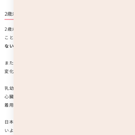
2歳未満の子供にはつけない
2歳未満の乳幼児は、感じていることを上手に大人に伝える
ことができません。
自分で上手くマスクを扱うこともでき
ないので、窒息や熱中症の危険があります。
またマスクをつけることで、顔色や表情から子供の体調の
変化を見つけにくいことも懸念されています。
乳幼児の呼吸器は空気の通り道が細く、マスクは呼吸器や
心臓の負担になる可能性もあるので、2歳以下の乳幼児には
着用させないよう注意しましょう。
日本小児科医会でも、2歳未満の子供にマスクは着用させな
いよう
2020年の5月に指針を発表
し注意を呼びかけていま