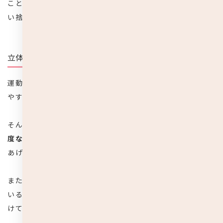
こともよくあるので、効果や衛生面からみても
不織布の使
い捨てマスクは最適です。
立体マスク
運動量の多い子供にとってマスクは、息苦しく邪魔になり
やすいので基本的に嫌がるものです。
そんな時は、
呼吸がしやすいように、マスクと口の間に適
度な空間ができるように作られている立体マスク
を選んで
あげましょう。
また、立体マスクは、顔の形に合うよう立体型に作られて
いるので、ノーズワイヤーが入っていなくても鼻から頬にか
けてフィットしやすいようにできています。