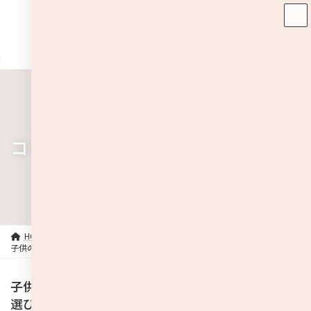
コ
ナ
ン
ビ
テ
ゲ
ン
ー
ツ
シ
へ
ョ
ス
ン
キ
に
ッ
移
プ
動
コラム
HOME
コラム
日常
子供のマスクで注意したい3つのポイントと上手な選び方
子供のマスクで注意したい3つのポイントと上手な
選び方