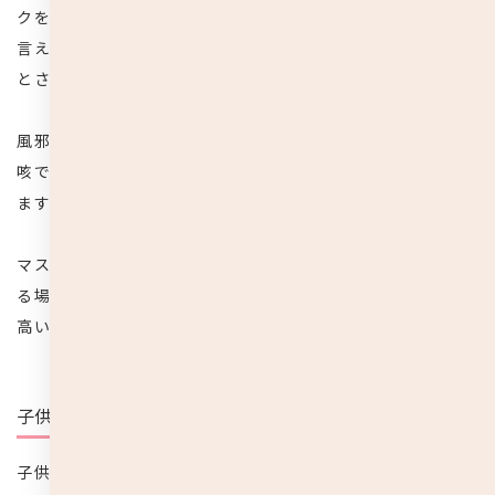
クを軽減してくれるので、感染要因を減らす役割の1つとは
言えますが、
感染症を予防する目的としての効果は限定的
とされています。
風邪やインフルエンザの場合は、くしゃみでは200万個、
咳では約10万個のウイルスが1度に放出されると言われてい
ます。
マスクは、風邪などの影響で咳やくしゃみなどの症状があ
る場合、周りにウイルスを飛散させるのを防止する意味で
高い効果を発揮します。
子供の年齢による着用の必要性
子供は、年齢や成長段階によってマスクを着用した方が良