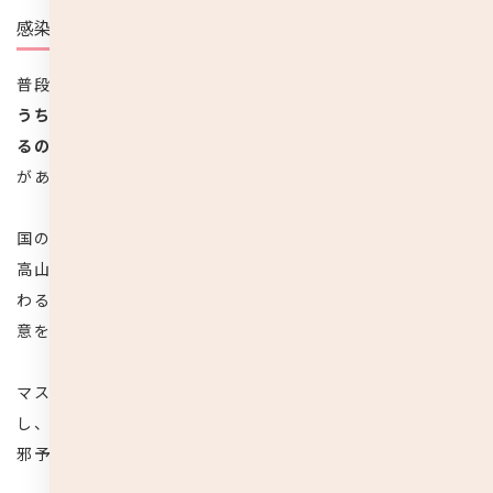
感染リスク増加の可能性
普段からマスクの扱いに慣れていない子供は、
動いている
うちにずれてしまったり、無意識に触れてしまうことがあ
るので、適切にマスクを使用することが難しい
という問題
があります。
国の感染症対策に関わる、沖縄県立中部病院感染症内科の
高山義浩医師は「子供の場合、マスクが気になって顔をさ
わる頻度が増え、感染リスクが高まる可能性もある」と注
意を呼びかけています。
マスクを着用するかどうかは子供の成長段階によって判断
し、うがい、手洗い、良質な睡眠や食事など、基本的な風
邪予防の対策を日頃から心がけましょう。