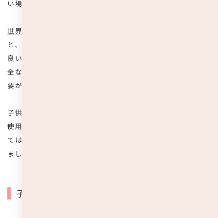
い場合とそうでない場合があります。
世界保健機関（WHO）が2020年8月に発表
した指針による
と、12歳以上の子供は大人と同じようにマスクを着用して
良いが、6歳から11歳の子供はマスクを着用した場合、安
全な取り扱い方ができない可能性があるため、注意する必
要があるとしています。
子供の場合、呼吸器官が未発達であることと、適切でない
使用方法による窒息などの危険性から、子供の年齢によっ
ては、
大人が側で管理できる場合にのみ使用
させるのが好
ましいです。
子供のマスク着用時に注意したいポイント