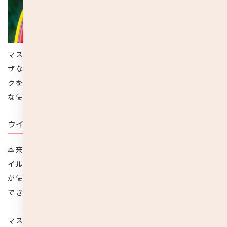
マスクは正しい使い方をすることで、風邪やインフルエン
ザなどの感染症に対して高い効果があります。
まずはマス
クを使用する目的と得られる効果、子供の年齢による適切
な使い方についてご説明します。
ウイルス飛散の防止
本来マスクは、
風邪などの感染症にかかった時に周りにウ
イルスが飛散するのを防ぐためのもの
であり、医療従事者
が使用する医療用マスクを除き、ウイルスなどを100％予防
できるものではありません。
マスクの着用は、汚れた手が顔や口元に触れてしまうリス