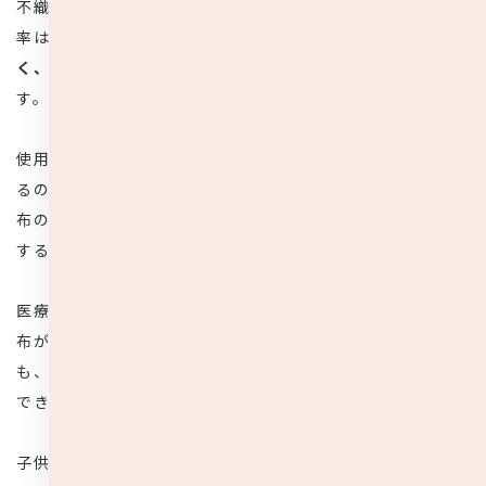
不織布フィルターの目の細かさにより、ウイルスのカット
率は異なりますが、
一般的にガーゼマスクより目が細か
く、何より
使い捨てを前提に作られているので衛生的
で
す。
使用後のマスクは、多くのウイルスや菌などが付着してい
るので、使用後に洗う必要がなく衛生的に使用できる不織
布の使い捨てマスクは、とても機能的で誰でも安全に利用
することが可能です。
医療現場で使用されている医療用サージカルマスクも
不織
布が使用されており、医療用のグレードまではいかなくて
も、フィルターの目が細かい商品であれば高い効果が期待
できます。
子供の場合、唾液や鼻水などでマスク自体を汚してしまう