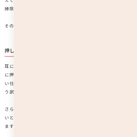
えている方も多いかと思いますが、基本的には子どもは耳
掃除をしなくても大丈夫です。
その理由を、以下の項目で解説していきます。
押し出されて自然になくなる
耳に溜まった耳垢は、普通の生活を送っているだけで勝手
に押し出されてなくなります。そもそも耳の中に溜まらな
い仕組みになっているため、耳掃除をする必要はないとい
う訳です。
さらに、耳垢は不衛生で汚いからすぐに取り除いた方がい
いという考えも間違い。耳垢には以下のような役割があり
ます。