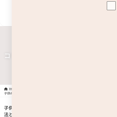
コ
ナ
ン
ビ
テ
ゲ
ン
ー
ツ
シ
へ
ョ
ス
ン
キ
に
ッ
移
プ
動
コラム
HOME
コラム
日常
子供の耳垢は耳鼻科でとるべき？正しい耳掃除の方法と注意点
子供の耳垢は耳鼻科でとるべき？正しい耳掃除の方
法と注意点