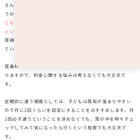
そんな風に考えているママやパパは多いのではないでしょ
うか？しかし、この点は安心してもらって構いません。
子
どもの耳掃除のためだけに、定期的に耳鼻科に通っている
という方はとても多い
です。という訳で耳鼻科の先生も、
耳掃除のためだけに来ないでほしいなんてことは一切考え
ていません。
耳鼻科で行う耳掃除は耳のトラブルなので保険適応内とな
りますので、料金に関する悩みは考えなくても大丈夫で
す。
定期的に通う頻度としては、子どもは耳垢が溜まりやすい
ので月に1回くらいを目安にすることをおすすめします。月
1回必ず通うということを決めなくても、耳の中を時々チェ
ックしてみて気になったら行くという程度でも大丈夫で
す。