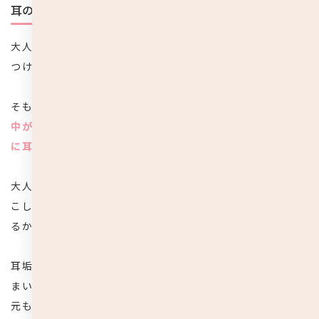
耳の中を傷つける危険性がある
大人よりも繊細な子どもの体は、耳掃除により耳の中を傷
つけてしまう危険性が極めて高いです。
そもそも大人も勘違いしていることが多いのですが、
耳の
中が痒い理由は耳垢があるからではなく、耳掃除をした時
に耳の中を傷つけてしまってできた炎症が原因
です。
大人でも綿棒などを耳の奥にいれることで簡単に炎症を起
こしてしまいます。これを子どもに置き換えれば、どうな
るかは火を見るよりも明らかですよね。
耳垢が溜まっているからと言って定期的に耳掃除をしてし
まい、結果的に耳の中に炎症がたくさんできてしまっては
元も子もありません。