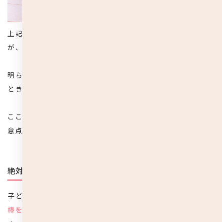
上記項目で子どもに耳掃除は必要ないと説明してきました
が、絶対にしてはいけないという訳ではありません。
明らかに耳垢が溜まっていて耳が聞こえにくくなっている
ときなどは、耳垢を排除するための耳掃除が必要です。
ここからは、子どもの耳掃除をするときの正しい方法と注
意点をご紹介していきます。
絶対に奥まで掃除をしない
子どもの耳掃除で最も気をつけなければいけない点は、
綿
棒を奥までいれて掃除をしないようにするということ
で