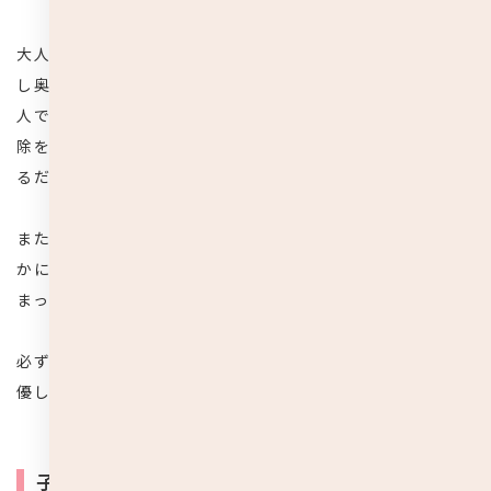
大人が思っている以上に子どもの耳の中は繊細なので、少
し奥にいれただけでも傷つけてしまう恐れがあります。大
人であっても難しい部分でもありますので、子どもに耳掃
除を任せてみようとは考えず、親が見える範囲の耳垢を取
るだけにしましょう。
また、必ず耳掃除は自宅の安全な場所で行って下さい。何
かにぶつかった拍子に綿棒が子どもの耳の奥まで入ってし
まったら大変です。
必ず安全な場所で、パパやママが目に見える部分の耳垢を
優しく取り除くということを意識して下さい。
子どもの耳掃除で困ったら耳鼻科へ