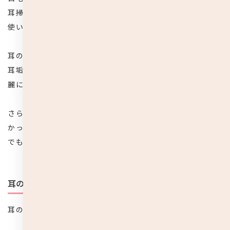
耳掃除を行うと思いますが、耳鼻科の場合は鼓膜内視鏡を
使い、ピンセットや吸引管を使って耳垢を吸い取ります。
耳の奥に溜まってしまって取れない頑固な耳垢であっても、
耳垢水を使ってふやかしてから除去してくれますので、綺
麗に清掃が可能。
さらに耳掃除だけでなく同時に中耳炎などの耳の病気にか
かっていないかどうかの検査もしてくれますので、その点
でも大きな安心感があります。
耳のトラブル診療なので保険適応
耳の病気でもないのに耳掃除だけで耳鼻科に行くなんて…