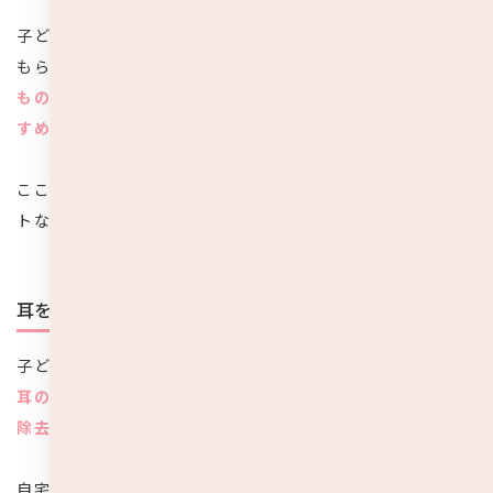
子どもに限らず大人も、耳鼻科に行けば耳垢を吸い取って
もらうことができます。
大人に比べて耳掃除が大変な子ど
もの耳垢は、耳鼻科に通って取り除いてもらうことをおす
すめします。
ここからは、子どもの耳垢を耳鼻科でとってもらうメリッ
トなどについてご紹介していきたいと思います。
耳を傷つけない安心除去
子どもの耳垢を耳鼻科でとってもらう最大のメリットは、
耳の中を傷つけるリスクを負わずに安心して綺麗に耳垢を
除去できる
という点にあります。
自宅では綿棒などを使い子どもの耳を肉眼で見ながら親が