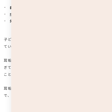
殺菌効果
虫やホコリなど外部からの侵入を防ぐ
外耳道を保護する
子どもだけでなく大人も耳掃除のし過ぎは駄目だと言われ
ています。
耳垢には上記のような役割がありますので、耳掃除をし過
ぎて耳垢を綺麗さっぱり排除してしまっては役割を果たす
ことはできません。
耳垢は子どもの耳を守る上で重要な役割を果たすものなの
で、無理して耳掃除をする必要はないという訳です。