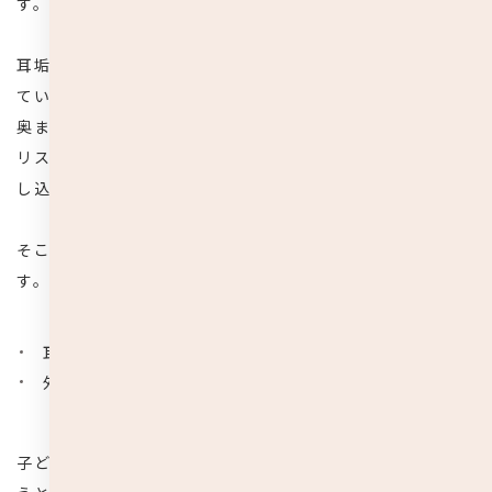
す。
耳垢は基本的には耳の入口から1cm位の位置にしか存在し
ていないため、奥まで耳掃除をする必要性がありません。
奥まで綿棒をいれて掃除をしてしまうと耳の中を傷つける
リスクがあるだけでなく、手前にあった耳垢を耳の奥に押
し込んでしまう可能性もあります。
そこで気をつけなければいけない疾患は、以下の2種類で
す。
耳垢塞栓
外耳炎
子どもの耳掃除を奥までしてしまい耳垢を押し込んでしま