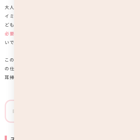
大人は耳垢が溜まっていたり耳が痒いなと思えば自分のタ
イミングで耳掃除をすればいいだけの話ですが、小さな子
どもはそうはいきません。それに、
子どもは耳掃除をする
必要がない
という話を聞いたことがある方も多いのではな
いでしょうか？
この記事では、子どもの耳掃除の必要性や、正しい耳掃除
の仕方などを注意点と共にご紹介していきます。子どもの
耳掃除に悩んでいる方は、ぜひ参考にしてみて下さいね。
目次
[
表示
]
子どもに耳掃除が必要ないと言われる理由