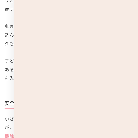
うと、外耳道を塞いで炎症を起こしてしまう耳垢塞栓を発
症する危険性があります。
奥まで耳掃除をして傷つけてしまうと、汚い水などが入り
込んだ時に耳垢が細菌感染を起こす外耳炎を発症するリス
クもあります。
子どもだけでなく大人も同様ですが、耳掃除の際は手前に
ある耳垢を掃除するということだけを意識し、奥まで綿棒
を入れないようにして下さい。
安全な場所で親が耳掃除をする
小さな子どもであれば必ず親が耳掃除をすると思います
が、
ある程度の大きさになった子どもであっても、必ず耳
掃除は親が行うようにして下さい
。