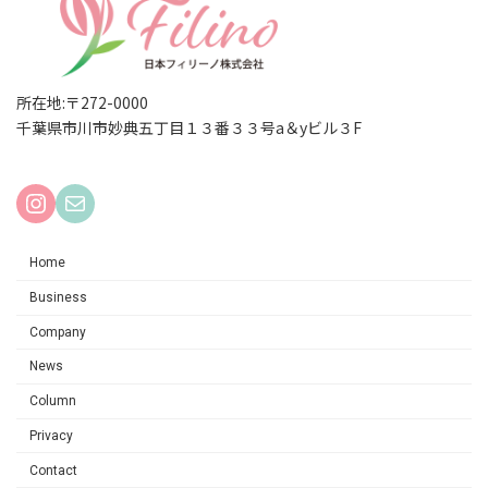
所在地:〒272-0000
千葉県市川市妙典五丁目１３番３３号a＆yビル３F
Instagram
Mail
Home
Business
Company
News
Column
Privacy
Contact