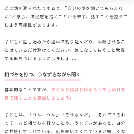
逆に話を遮られたりすると、”自分の話を聞いてもらえな
い”と感じ、満足感を抱くことが出来ず、話すことを控えて
しまう可能性があります。
子どもが話し始めたら途中で割り込んだり、中断させるこ
とはできるだけ避けてください。気になってもぐっと我慢
する癖をつけるようにしましょう。
相づちを打つ、うなずきながら聞く
基本的なことですが、
子どもが話はじめたら手を止め目を
見て話すことを意識しましょう
。
子どもは、「うん、うん」「そうなんだ」「それで？それ
で？」など相づちを打つことや、うなずきがあると、自分
に共感してくれている、話を聞いてくれていると嬉しくな