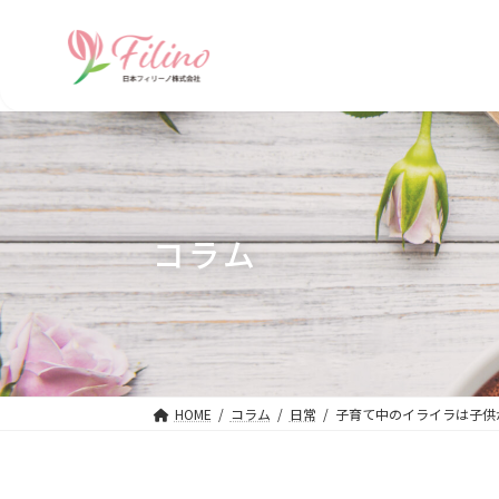
コ
ナ
ン
ビ
テ
ゲ
ン
ー
ツ
シ
へ
ョ
ス
ン
キ
に
ッ
移
コラム
プ
動
HOME
コラム
日常
子育て中のイライラは子供